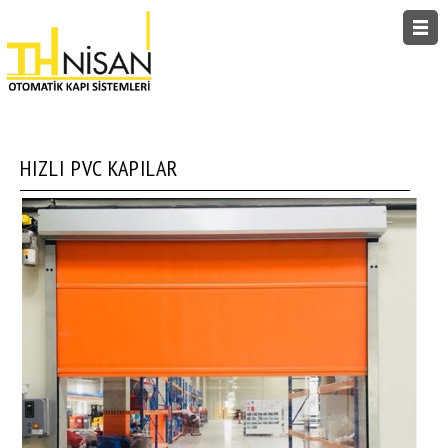
ANASAYFA
KURUMSAL
HIZLI PVC KAPILAR
ÜRÜNLER
NİSAN TV
HABERLER
KATALOG
REFERANS