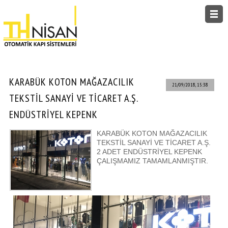
ANASAYFA
KURUMSAL
KARABÜK KOTON MAĞAZACILIK
21/09/2018, 15:38
TEKSTİL SANAYİ VE TİCARET A.Ş.
ÜRÜNLER
ENDÜSTRİYEL KEPENK
NİSAN TV
KARABÜK KOTON MAĞAZACILIK
TEKSTİL SANAYİ VE TİCARET A.Ş.
2 ADET ENDÜSTRİYEL KEPENK
HABERLER
ÇALIŞMAMIZ TAMAMLANMIŞTIR.
KATALOG
REFERANS